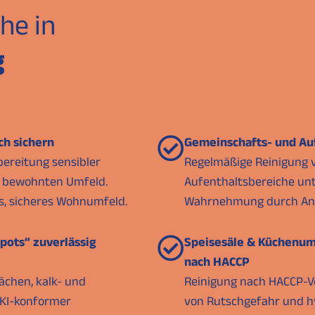
he in
g
ch sichern
Gemeinschafts- und Au
bereitung sensibler
Regelmäßige Reinigung v
m bewohnten Umfeld.
Aufenthaltsbereiche unt
s, sicheres Wohnumfeld.
Wahrnehmung durch Ang
pots“ zuverlässig
Speisesäle & Küchenum
nach HACCP
ächen, kalk- und
Reinigung nach HACCP-V
RKI-konformer
von Rutschgefahr und hy