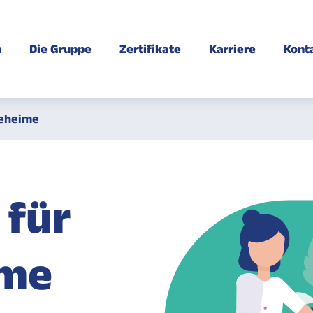
n
Die Gruppe
Zertifikate
Karriere
Kont
eheime
 für
ime