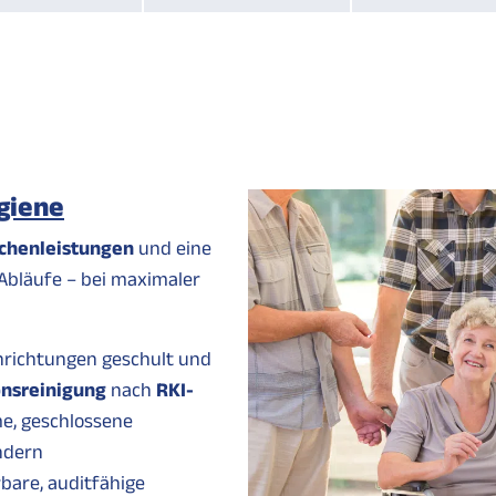
ygiene
ächenleistungen
und eine
 Abläufe – bei maximaler
inrichtungen geschult und
onsreinigung
nach
RKI-
me, geschlossene
ndern
bare, auditfähige