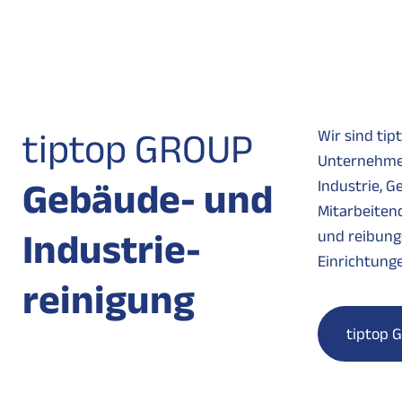
tiptop GROUP
Wir sind tip
Unternehmen
Gebäude- und
Industrie, G
Mitarbeiten
Industrie­
und reibung
Einrichtunge
reinigung
tiptop 